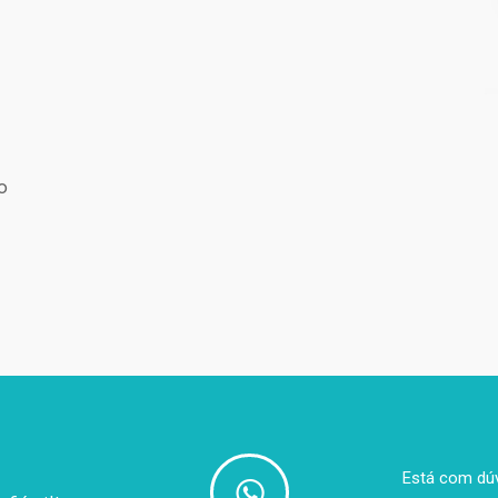
o
Está com dúv