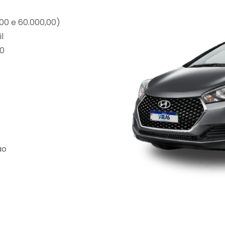
,00 e 60.000,00)
l
00
ão